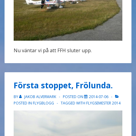
Nu väntar vi på att FFH sluter upp.
Första stoppet, Frölunda.
BY
JAKOB ALVERMARK
POSTED ON
2014-07-06
POSTED IN
FLYGBLOGG
TAGGED WITH
FLYGSEMESTER 2014