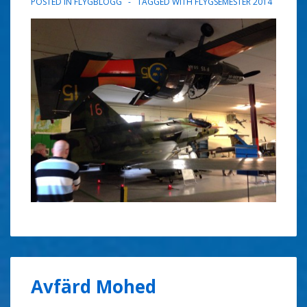
POSTED IN
FLYGBLOGG
TAGGED WITH
FLYGSEMESTER 2014
Avfärd Mohed