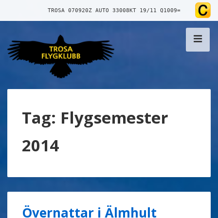
↓
TROSA 070920Z AUTO 33008KT 19/11 Q1009=
Skip
to
ME
Main
Content
Main
Navigation
Tag:
Flygsemester
2014
Övernattar i Älmhult