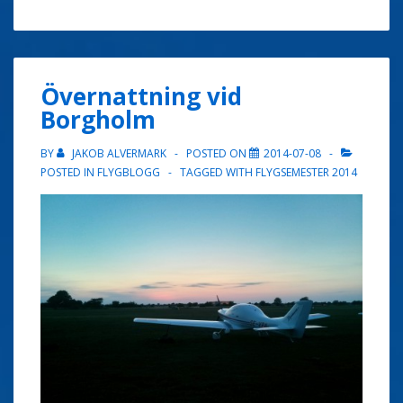
Övernattning vid
Borgholm
BY
JAKOB ALVERMARK
POSTED ON
2014-07-08
POSTED IN
FLYGBLOGG
TAGGED WITH
FLYGSEMESTER 2014