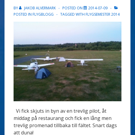
BY
JAKOB ALVERMARK
POSTED ON
2014-07-09
POSTED IN
FLYGBLOGG
TAGGED WITH
FLYGSEMESTER 2014
Vi fick skjuts in byn av en trevlig pilot, åt
middag på restaurang och fick en lång men
trevlig promenad tillbaka till fältet. Snart dags
att duna!