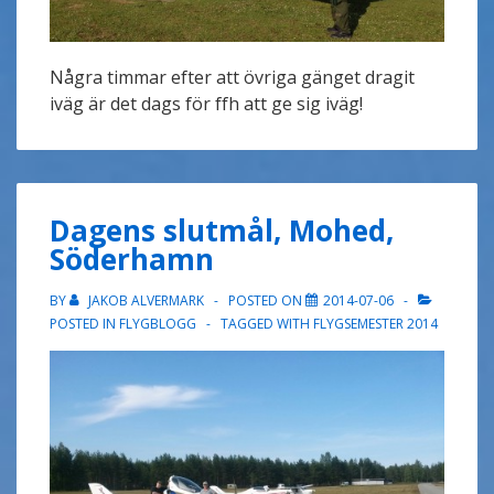
Några timmar efter att övriga gänget dragit
iväg är det dags för ffh att ge sig iväg!
Dagens slutmål, Mohed,
Söderhamn
BY
JAKOB ALVERMARK
POSTED ON
2014-07-06
POSTED IN
FLYGBLOGG
TAGGED WITH
FLYGSEMESTER 2014