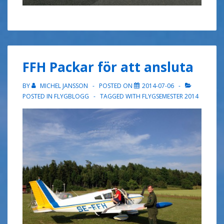
FFH Packar för att ansluta
BY
MICHEL JANSSON
POSTED ON
2014-07-06
POSTED IN
FLYGBLOGG
TAGGED WITH
FLYGSEMESTER 2014