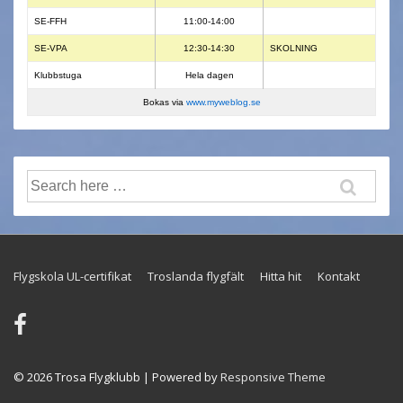
SE-FFH
11:00-14:00
SE-VPA
12:30-14:30
SKOLNING
Klubbstuga
Hela dagen
Bokas via
www.myweblog.se
Search
for:
Footer
Flygskola UL-certifikat
Troslanda flygfält
Hitta hit
Kontakt
Menu
© 2026
Trosa Flygklubb
| Powered by
Responsive Theme