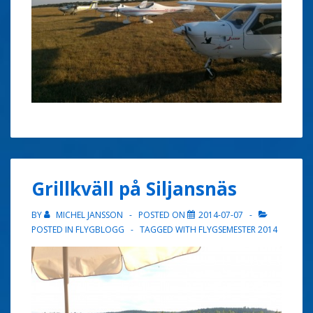
Grillkväll på Siljansnäs
BY
MICHEL JANSSON
POSTED ON
2014-07-07
POSTED IN
FLYGBLOGG
TAGGED WITH
FLYGSEMESTER 2014