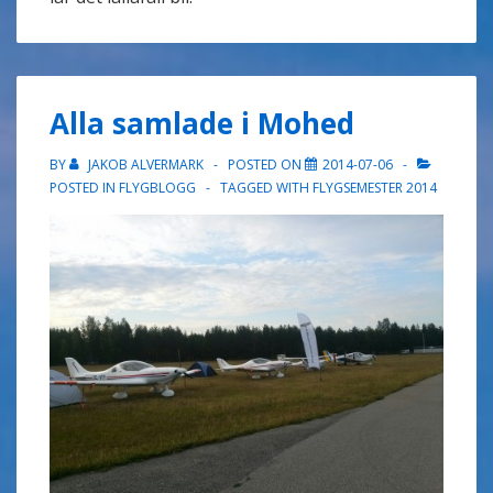
Alla samlade i Mohed
BY
JAKOB ALVERMARK
POSTED ON
2014-07-06
POSTED IN
FLYGBLOGG
TAGGED WITH
FLYGSEMESTER 2014