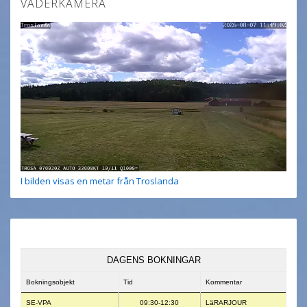
VÄDERKAMERA
I bilden visas en metar från Troslanda
DAGENS BOKNINGAR
Bokningsobjekt
Tid
Kommentar
SE-VPA
09:30-12:30
LäRARJOUR