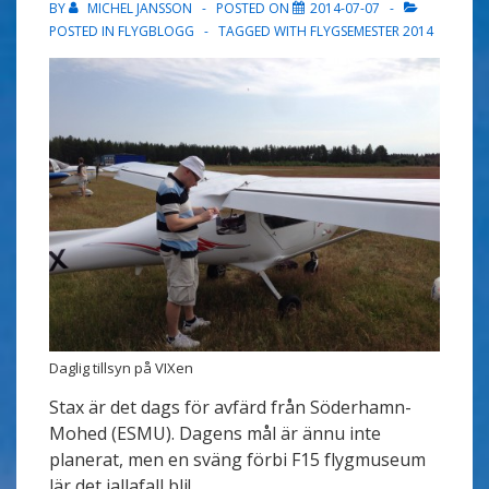
BY
MICHEL JANSSON
POSTED ON
2014-07-07
POSTED IN
FLYGBLOGG
TAGGED WITH
FLYGSEMESTER 2014
Daglig tillsyn på VIXen
Stax är det dags för avfärd från Söderhamn-
Mohed (ESMU). Dagens mål är ännu inte
planerat, men en sväng förbi F15 flygmuseum
lär det iallafall bli!