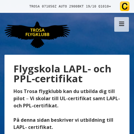
↓
TROSA 071050Z AUTO 29008KT 19/10 Q1010=
Skip
to
ME
Main
Content
Main
Flygskola LAPL- och
Navigation
PPL-certifikat
Hos Trosa flygklubb kan du utbilda dig till
pilot
–
Vi skolar till UL-certifikat samt LAPL-
och PPL-certifikat.
På denna sidan beskriver vi utbildning till
LAPL- certifikat.