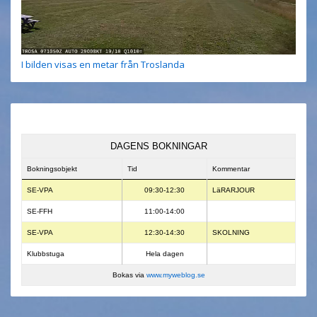
I bilden visas en metar från Troslanda
DAGENS BOKNINGAR
Bokningsobjekt
Tid
Kommentar
SE-VPA
09:30-12:30
LäRARJOUR
SE-FFH
11:00-14:00
SE-VPA
12:30-14:30
SKOLNING
Klubbstuga
Hela dagen
Bokas via
www.myweblog.se