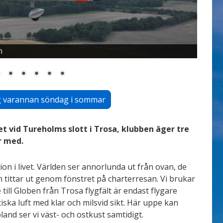
n
ång varannan söndag i sommar
t vid Tureholms slott i Trosa, klubben äger tre
r med.
ion i livet. Världen ser annorlunda ut från ovan, de
an tittar ut genom fönstret på charterresan. Vi brukar
e till Globen från Trosa flygfält är endast flygare
iska luft med klar och milsvid sikt. Här uppe kan
and ser vi väst- och ostkust samtidigt.