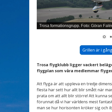
Trosa formationsgrupp. Foto: Göran Falé
Grillen är i g
Trosa flygklubb ligger vackert beläge
flygplan som våra medlemmar flyge
Att flyga är att uppleva en tredje dimens
flesta har sett hur allt blir smått när m
prata om att allt blir större! Att kunna s
förunnat då vi har världens mest fantast
man se hur horisonten kröker sig och ibl