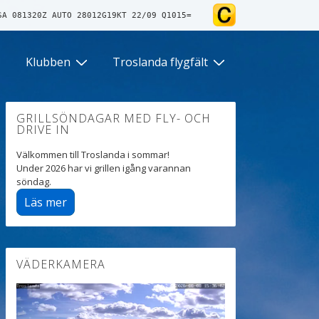
SA 081320Z AUTO 28012G19KT 22/09 Q1015=
Klubben
Troslanda flygfält
GRILLSÖNDAGAR MED FLY- OCH
DRIVE IN
Välkommen till Troslanda i sommar!
Under 2026 har vi grillen igång varannan
söndag.
Läs mer
VÄDERKAMERA