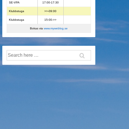
SE-VPA
17:00-17:30
Klubbstuga
>>-09:00
Klubbstuga
15:00->>
Bokas via
www.myweblog.se
Search
for: