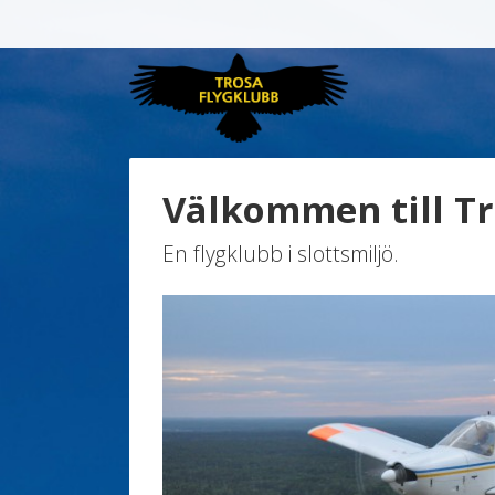
↓
Skip
to
Main
Main
Navigat
Content
Välkommen till Tr
En flygklubb i slottsmiljö.