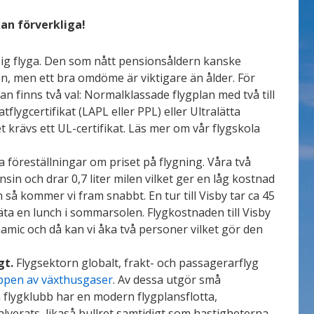
kan förverkliga!
 sig flyga. Den som nått pensionsåldern kanske
en, men ett bra omdöme är viktigare än ålder. För
an finns två val: Normalklassade flygplan med två till
atflygcertifikat (LAPL eller PPL) eller Ultralätta
t krävs ett UL-certifikat. Läs mer om vår flygskola
 föreställningar om priset på flygning. Våra två
ensin och drar 0,7 liter milen vilket ger en låg kostnad
 så kommer vi fram snabbt. En tur till Visby tar ca 45
t äta en lunch i sommarsolen. Flygkostnaden till Visby
mic och då kan vi åka två personer vilket gör den
gt.
Flygsektorn globalt, frakt- och passagerarflyg
ppen av växthusgaser
. Av dessa utgör små
 flygklubb har en modern flygplansflotta,
verats, likaså bullret samtidigt som hastigheterna