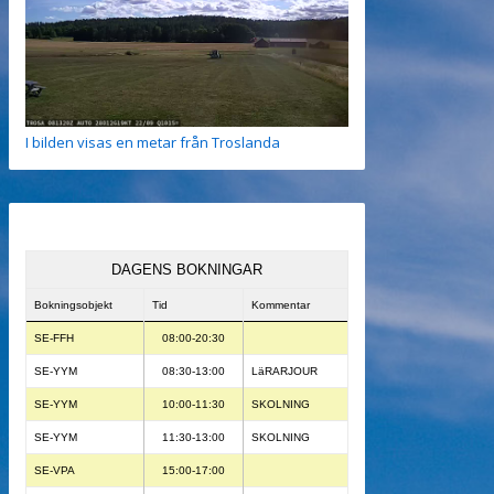
I bilden visas en metar från Troslanda
DAGENS BOKNINGAR
Bokningsobjekt
Tid
Kommentar
SE-FFH
08:00-20:30
SE-YYM
08:30-13:00
LäRARJOUR
SE-YYM
10:00-11:30
SKOLNING
SE-YYM
11:30-13:00
SKOLNING
SE-VPA
15:00-17:00