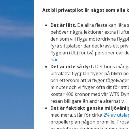
Att bli privatpilot är något som alla 
Det är lätt.
De allra flesta kan lära
behöver några lektioner extra i luft
den som vill flyga motordrivna flygpl
fyra sittplatser där det krävs ett priv
flygplan (UL) för två personer där de
här.
Det är inte så dyrt.
Det finns många
ultralätta flygplan flyger på blyfri b
och eftersom att vi flyger fågelvägen
minuter och vi flyger ofta dit för at
kostar 400 kronor med vår WT9 Dyna
resan billigare än andra alternativ.
Det är faktiskt ganska miljövänli
med mera, står för cirka
2% av utslä
propellerplan någon promille. Trosa
bränsleförbrukningen har mer än hal