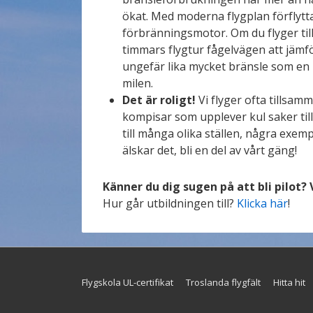
ökat. Med moderna flygplan förflytta
förbränningsmotor. Om du flyger til
timmars flygtur fågelvägen att jämf
ungefär lika mycket bränsle som en b
milen.
Det är roligt!
Vi flyger ofta tillsam
kompisar som upplever kul saker till
till många olika ställen, några exemp
älskar det, bli en del av vårt gäng!
Känner du dig sugen på att bli pilot? 
Hur går utbildningen till?
Klicka här
!
Footer
Flygskola UL-certifikat
Troslanda flygfält
Hitta hit
Menu